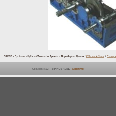
GREEK > Προϊοντα > Κιβώτια Οδοντωτών Τροχών > Παραλληλων Αξόνων /
Κάθετων Αξόνων
/
Πλανητι
Copyright Ν&Γ ΤΣΙΡΙΚΟΣ ΑΕΒΕ -
Disclaimer