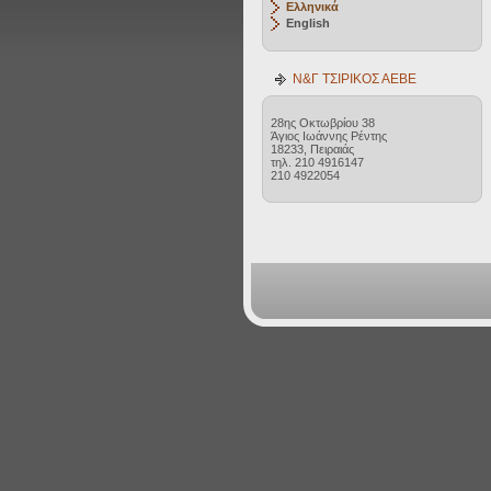
Ελληνικά
English
Ν&Γ ΤΣΙΡΙΚΟΣ ΑΕΒΕ
28ης Οκτωβρίου 38
Άγιος Ιωάννης Ρέντης
18233, Πειραιάς
τηλ. 210 4916147
210 4922054